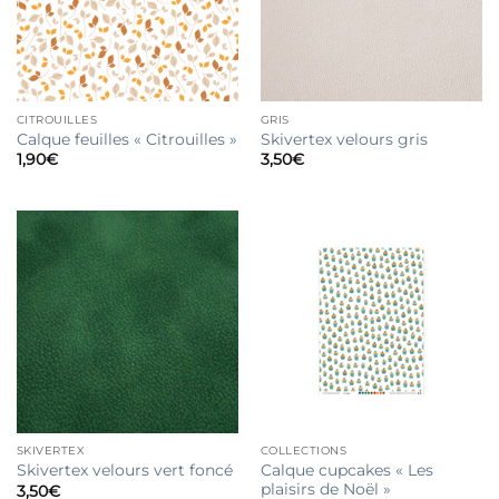
CITROUILLES
GRIS
Calque feuilles « Citrouilles »
Skivertex velours gris
1,90
€
3,50
€
SKIVERTEX
COLLECTIONS
Calque cupcakes « Les
Skivertex velours vert foncé
plaisirs de Noël »
3,50
€