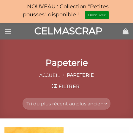
NOUVEAU : Collection "Petites
pousses" disponible !
Découvrir
Passer
CELMASCRAP
au
contenu
Papeterie
ACCUEIL
/
PAPETERIE
FILTRER