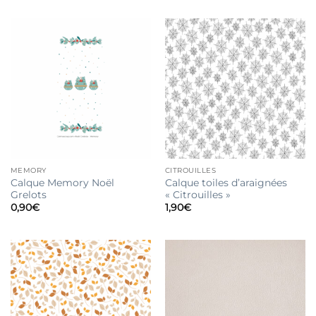
MEMORY
CITROUILLES
Calque Memory Noël
Calque toiles d’araignées
Grelots
« Citrouilles »
0,90
€
1,90
€