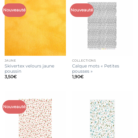
Nouveauté
Nouveauté
JAUNE
COLLECTIONS
Skivertex velours jaune
Calque mots « Petites
poussin
pousses »
3,50
€
1,90
€
Nouveauté