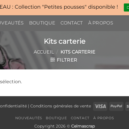
U : Collection "Petites pousses" disponible !
D
VEAUTÉS
BOUTIQUE
CONTACT
À PROPOS
Kits carterie
ACCUEIL
/
KITS CARTERIE
FILTRER
sélection.
Visa
Pay
onfidentialité
|
Conditions générales de vente
NOUVEAUTÉS
BOUTIQUE
CONTACT
À PROPOS
Copyright 2026 ©
Celmascrap