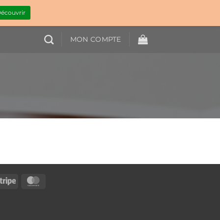
écouvrir
MON COMPTE
Pal
Stripe
MasterCard