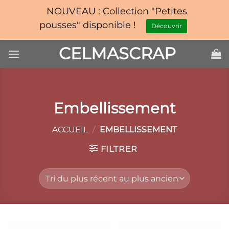
NOUVEAU : Collection "Petites
pousses" disponible !
Découvrir
Passer
CELMASCRAP
au
contenu
Embellissement
ACCUEIL
/
EMBELLISSEMENT
FILTRER