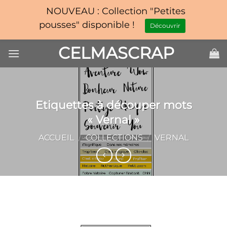
NOUVEAU : Collection "Petites
pousses" disponible !
Découvrir
Passer
CELMASCRAP
au
contenu
Etiquettes à découper mots
« Vernal »
ACCUEIL
/
COLLECTIONS
/
VERNAL