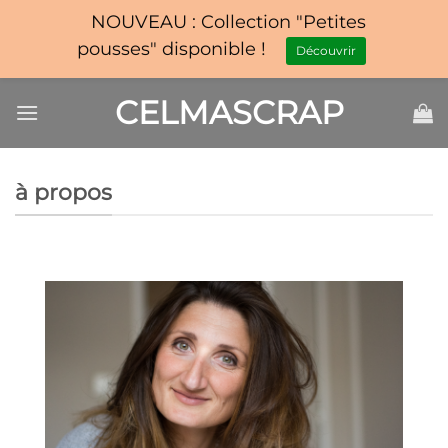
NOUVEAU : Collection "Petites
pousses" disponible !
Découvrir
Passer
CELMASCRAP
au
contenu
à propos