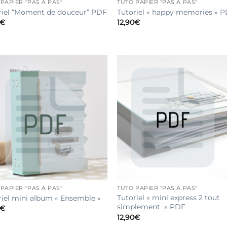
PAPIER "PAS À PAS"
TUTO PAPIER "PAS À PAS"
riel “Moment de douceur” PDF
Tutoriel « happy memories » 
€
12,90
€
PAPIER "PAS À PAS"
TUTO PAPIER "PAS À PAS"
Tutoriel « mini express 2 tout
riel mini album « Ensemble »
simplement » PDF
€
12,90
€