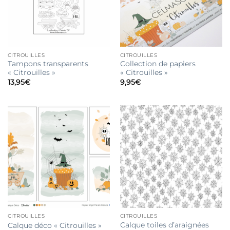
CITROUILLES
CITROUILLES
Tampons transparents
Collection de papiers
« Citrouilles »
« Citrouilles »
13,95
€
9,95
€
CITROUILLES
CITROUILLES
Calque toiles d’araignées
Calque déco « Citrouilles »