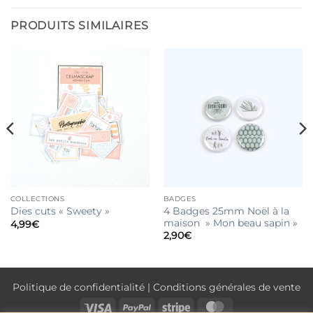
PRODUITS SIMILAIRES
COLLECTIONS
BADGES
4 Badges 25mm Noël à la
Dies cuts « Sweety »
maison » Mon beau sapin »
4,99
€
2,90
€
Politique de confidentialité
|
Conditions générales de vente
Visa
PayPal
Stripe
MasterCard