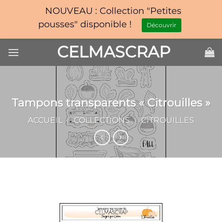
NOUVEAU : Collection "Petites
pousses" disponible !
Découvrir
Passer
CELMASCRAP
au
contenu
Tampons transparents « Citrouilles »
ACCUEIL
/
COLLECTIONS
/
CITROUILLES