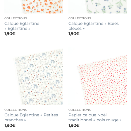
COLLECTIONS
COLLECTIONS
Calque Eglantine
Calque Eglantine « Baies
« Eglantine »
bleues »
1,90
€
1,90
€
COLLECTIONS
COLLECTIONS
Calque Eglantine « Petites
Papier calque Noël
branches »
traditionnel « pois rouge »
1,90
€
1,90
€