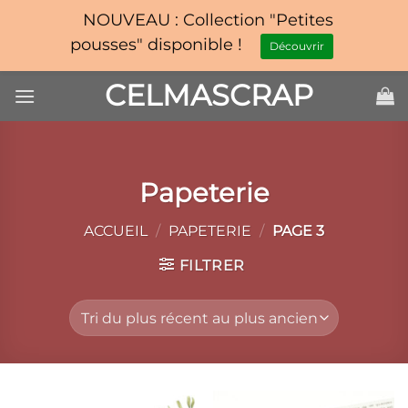
NOUVEAU : Collection "Petites
pousses" disponible !
Découvrir
Passer
CELMASCRAP
au
contenu
Papeterie
ACCUEIL
/
PAPETERIE
/
PAGE 3
FILTRER