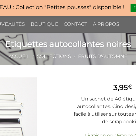
U : Collection "Petites pousses" disponible !
D
VEAUTÉS
BOUTIQUE
CONTACT
À PROPOS
Etiquettes autocollantes noires
ACCUEIL
/
COLLECTIONS
/
FRUITS D'AUTOMNE
3,95
€
Un sachet de 40 étiqu
autocollantes. Cinq desi
facile à utiliser sur toutes
de scrapbooki
Livraison en : France