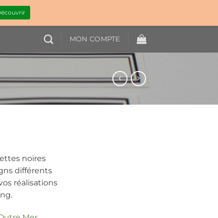
écouvrir
MON COMPTE
ettes noires
gns différents
 vos réalisations
ng.
 Outre Mer,