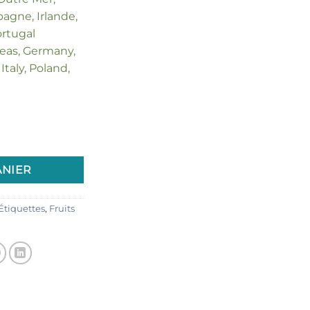
agne, Irlande,
ortugal
seas, Germany,
Italy, Poland,
llantes noires
ANIER
Étiquettes
,
Fruits