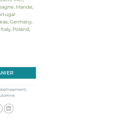
agne, Irlande,
ortugal
seas, Germany,
Italy, Poland,
uper Fruits d'automne "Déco 3"
ANIER
bellissement
,
'automne