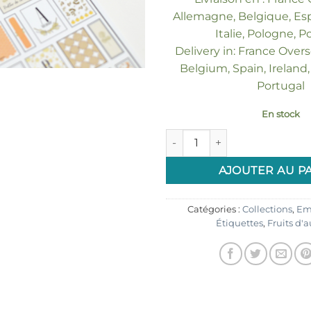
Allemagne, Belgique, Esp
Italie, Pologne, P
Delivery in: France Over
Belgium, Spain, Ireland, 
Portugal
En stock
quantité de Etiquettes à déco
AJOUTER AU P
Catégories :
Collections
,
Em
Étiquettes
,
Fruits d