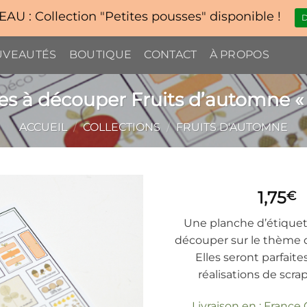
U : Collection "Petites pousses" disponible !
D
VEAUTÉS
BOUTIQUE
CONTACT
À PROPOS
es à découper Fruits d’automne «
ACCUEIL
/
COLLECTIONS
/
FRUITS D'AUTOMNE
1,75
€
Une planche d’étiquett
découper sur le thème 
Elles seront parfaite
réalisations de scra
Livraison en : France