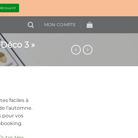
écouvrir
MON COMPTE
 Déco 3 »
es faciles à
de l’automne.
s pour vos
pbooking.
 Outre Mer,