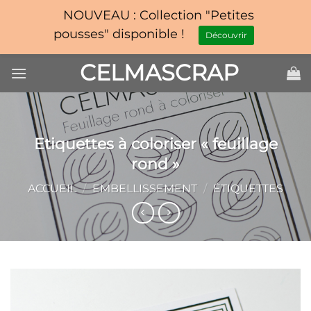
NOUVEAU : Collection "Petites
pousses" disponible !
Découvrir
Passer
CELMASCRAP
au
contenu
Etiquettes à coloriser « feuillage
rond »
ACCUEIL
/
EMBELLISSEMENT
/
ÉTIQUETTES