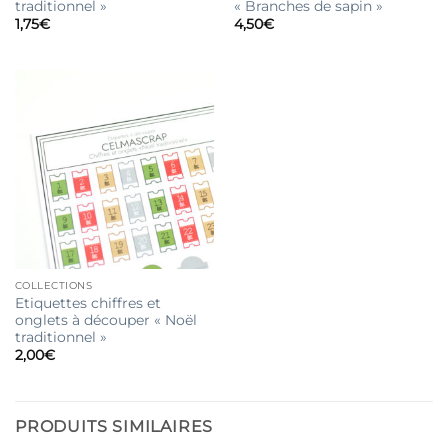
traditionnel »
« Branches de sapin »
1,75
€
4,50
€
COLLECTIONS
Etiquettes chiffres et
onglets à découper « Noël
traditionnel »
2,00
€
PRODUITS SIMILAIRES