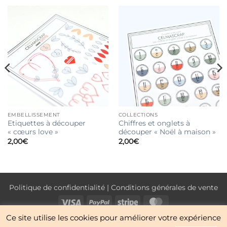
EMBELLISSEMENT
COLLECTIONS
Etiquettes à découper
Chiffres et onglets à
« cœurs love »
découper « Noël à maison »
2,00
€
2,00
€
Politique de confidentialité
|
Conditions générales de vente
Visa
PayPal
Stripe
MasterCard
Ce site utilise les cookies pour améliorer votre expérience
NOUVEAUTÉS
BOUTIQUE
CONTACT
À PROPOS