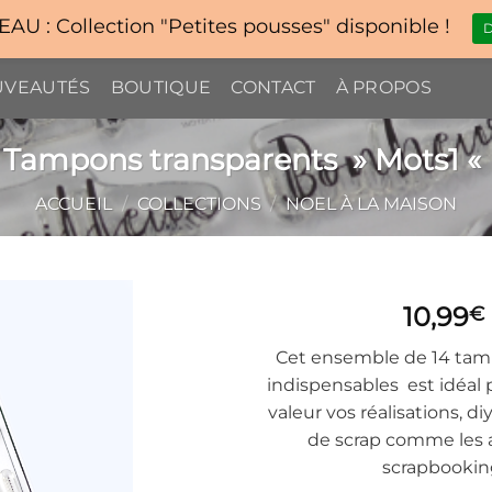
U : Collection "Petites pousses" disponible !
D
VEAUTÉS
BOUTIQUE
CONTACT
À PROPOS
Tampons transparents » Mots1 «
ACCUEIL
/
COLLECTIONS
/
NOEL À LA MAISON
10,99
€
Cet ensemble de 14 ta
indispensables est idéal
valeur vos réalisations, diy
de scrap comme les
scrapbookin