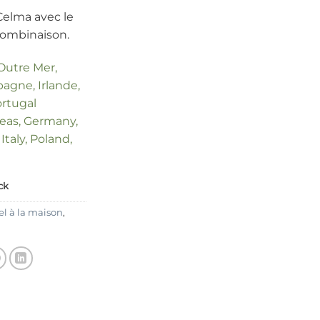
Celma avec le
 combinaison.
 Outre Mer,
agne, Irlande,
ortugal
seas, Germany,
Italy, Poland,
ck
l à la maison
,