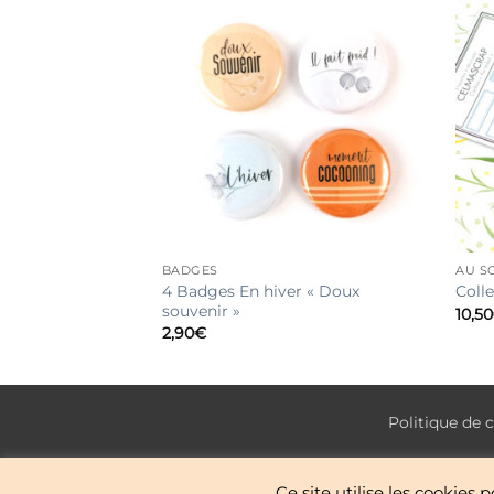
BADGES
AU SO
ents « Noël à la
4 Badges En hiver « Doux
Colle
souvenir »
10,50
2,90
€
Politique de c
Ce site utilise les cookies