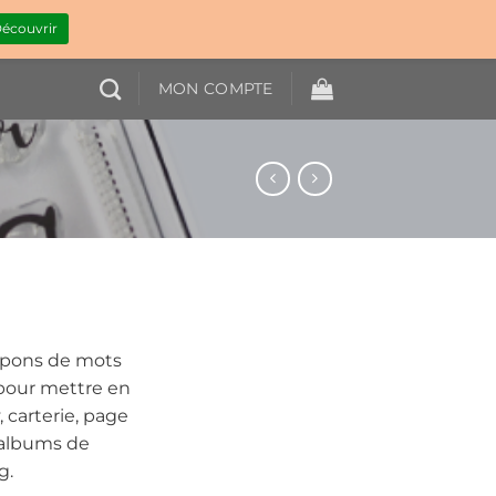
écouvrir
MON COMPTE
mpons de mots
 pour mettre en
, carterie, page
 albums de
g.