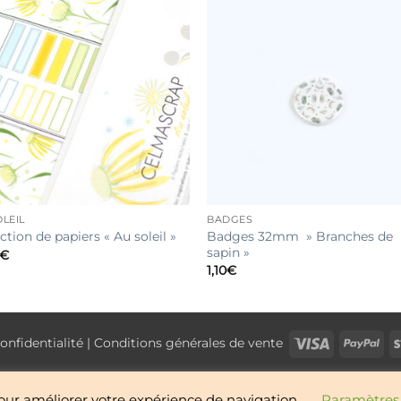
LEIL
BADGES
Badges 32mm » Branches de
ction de papiers « Au soleil »
sapin »
€
1,10
€
Visa
Pay
onfidentialité
|
Conditions générales de vente
NOUVEAUTÉS
BOUTIQUE
CONTACT
À PROPOS
 pour améliorer votre expérience de navigation.
Paramètres 