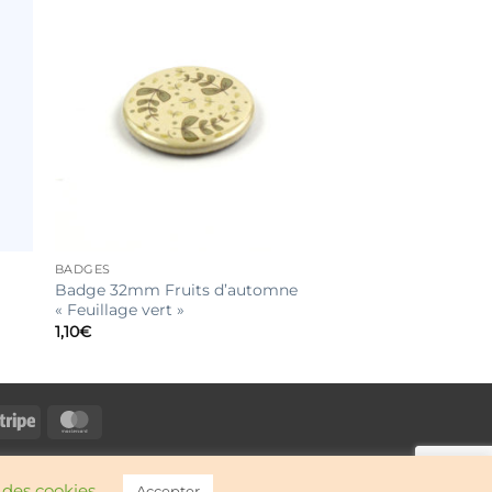
BADGES
Badge 32mm Fruits d’automne
« Feuillage vert »
1,10
€
Pal
Stripe
MasterCard
des cookies
Accepter