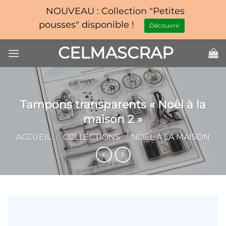
NOUVEAU : Collection "Petites
pousses" disponible !
Découvrir
Passer
CELMASCRAP
au
contenu
Tampons transparents « Noël à la
maison 2 »
ACCUEIL
/
COLLECTIONS
/
NOEL À LA MAISON