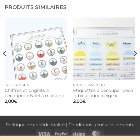
PRODUITS SIMILAIRES
COLLECTIONS
EMBELLISSEMENT
Chiffres et onglets à
Etiquettes à découper déco
découper « Noël à maison »
» bleu jaune beige »
2,00
€
2,00
€
Politique de confidentialité
|
Conditions générales de vente
Visa
PayPal
Stripe
MasterCard