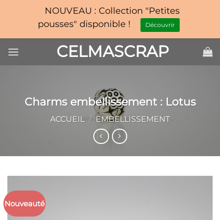
NOUVEAU : Collection "Petites
pousses" disponible !
Découvrir
Passer
CELMASCRAP
au
contenu
Charms embellissement : Lotus
ACCUEIL
/
EMBELLISSEMENT
Nouveauté