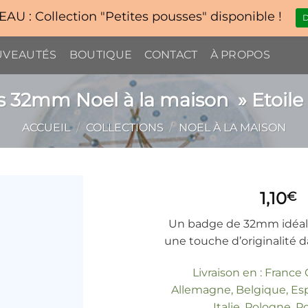
U : Collection "Petites pousses" disponible !
D
VEAUTÉS
BOUTIQUE
CONTACT
À PROPOS
 32mm Noel à la maison » Etoile 
ACCUEIL
/
COLLECTIONS
/
NOEL À LA MAISON
1,10
€
Un badge de 32mm idéal
une touche d’originalité d
Livraison en : France
Allemagne, Belgique, Esp
Italie, Pologne, P