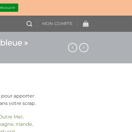
écouvrir
MON COMPTE
bleue »
 pour apporter
ans votre scrap.
 Outre Mer,
agne, Irlande,
ortugal