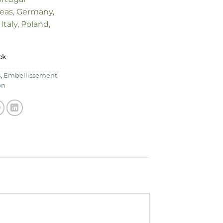
seas, Germany,
Italy, Poland,
ck
s
,
Embellissement
,
on