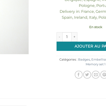
Pologne, Port
Delivery in: France, Ger
Spain, Ireland, Italy, Po
En stock
quantité de 1 Badge 25mm "Au
AJOUTER AU P
Catégories :
Badges
,
Embellis
Memory set 1