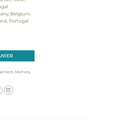
ugal
many, Belgium,
land, Portugal
 quotidien"
ANIER
sement
,
Memory
,