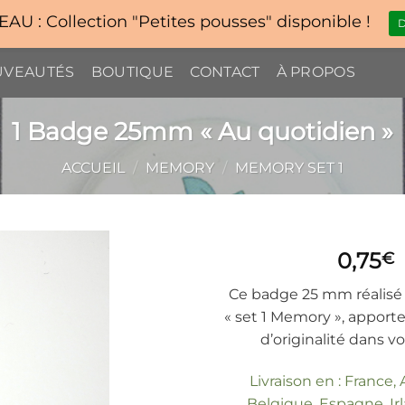
U : Collection "Petites pousses" disponible !
D
VEAUTÉS
BOUTIQUE
CONTACT
À PROPOS
1 Badge 25mm « Au quotidien »
ACCUEIL
/
MEMORY
/
MEMORY SET 1
0,75
€
Ce badge 25 mm réalis
« set 1 Memory », apport
d’originalité dans vo
Livraison en : France,
Belgique, Espagne, Irla