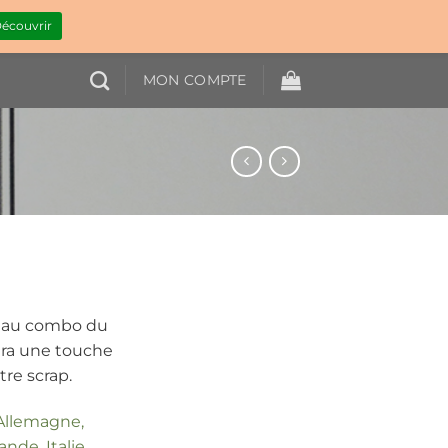
écouvrir
MON COMPTE
é au combo du
era une touche
tre scrap.
 Allemagne,
nde, Italie,