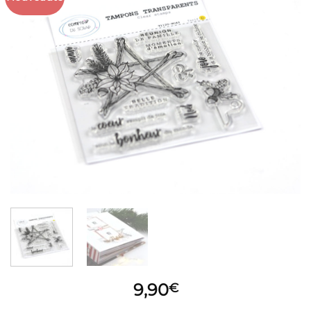
9,90
€