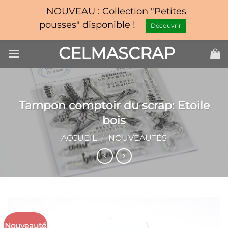
NOUVEAU : Collection "Petites
pousses" disponible !
Découvrir
Passer
CELMASCRAP
au
contenu
Tampon comptoir du scrap: Etoile
bois
ACCUEIL
/
NOUVEAUTÉS
Nouveauté