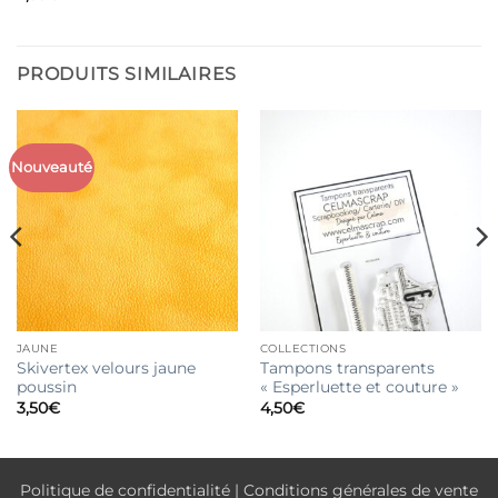
PRODUITS SIMILAIRES
Nouveauté
JAUNE
COLLECTIONS
Skivertex velours jaune
Tampons transparents
poussin
« Esperluette et couture »
3,50
€
4,50
€
Politique de confidentialité
|
Conditions générales de vente