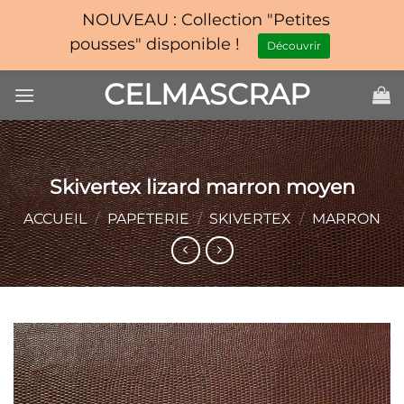
NOUVEAU : Collection "Petites
pousses" disponible !
Découvrir
Passer
CELMASCRAP
au
contenu
Skivertex lizard marron moyen
ACCUEIL
/
PAPETERIE
/
SKIVERTEX
/
MARRON