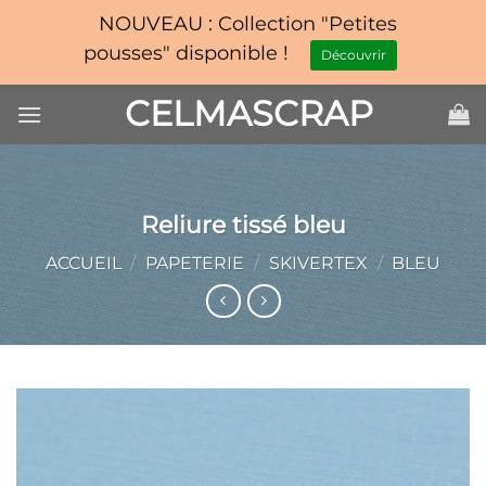
NOUVEAU : Collection "Petites
pousses" disponible !
Découvrir
Passer
CELMASCRAP
au
contenu
Reliure tissé bleu
ACCUEIL
/
PAPETERIE
/
SKIVERTEX
/
BLEU