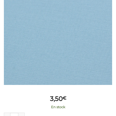
3,50
€
En stock
quantité de Reliure tissé bleu