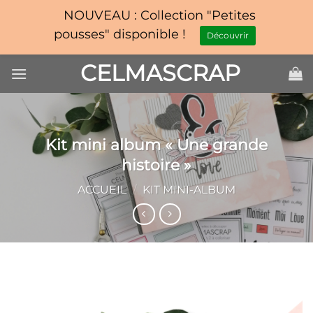
NOUVEAU : Collection "Petites
pousses" disponible !
Découvrir
Passer
CELMASCRAP
au
contenu
Kit mini album « Une grande
histoire »
ACCUEIL
/
KIT MINI-ALBUM