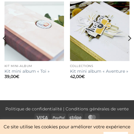
KIT MINI-ALBUM
COLLECTIONS
Kit mini album « Toi »
Kit mini album « Aventure »
39,00
€
42,00
€
Politique de confidentialité
|
Conditions générales de vente
Visa
PayPal
Stripe
MasterCard
Ce site utilise les cookies pour améliorer votre expérience
NOUVEAUTÉS
BOUTIQUE
CONTACT
À PROPOS