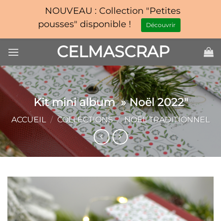
NOUVEAU : Collection "Petites
pousses" disponible !
Découvrir
Passer
CELMASCRAP
au
contenu
Kit mini album » Noël 2022″
ACCUEIL
/
COLLECTIONS
/
NOËL TRADITIONNEL