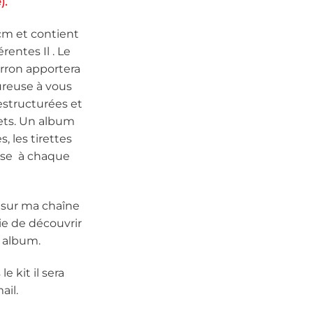
).
m et contient
rentes Il . Le
rron apportera
reuse à vous
estructurées et
ets. Un album
, les tirettes
rise à chaque
 sur ma chaîne
ie de découvrir
t album.
e kit il sera
ail.