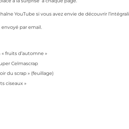
t place à la surprise à chaque page.
haîne YouTube si vous avez envie de découvrir l’intégral
ra envoyé par email.
 « fruits d’automne »
ouper Celmascrap
r du scrap » (feuillage)
its ciseaux »