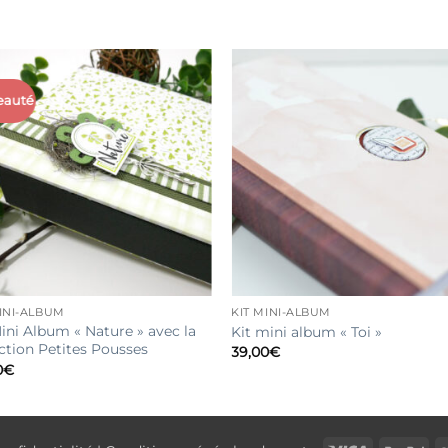
eauté
MINI-ALBUM
KIT MINI-ALBUM
Mini Album « Nature » avec la
Kit mini album « Toi »
ection Petites Pousses
39,00
€
0
€