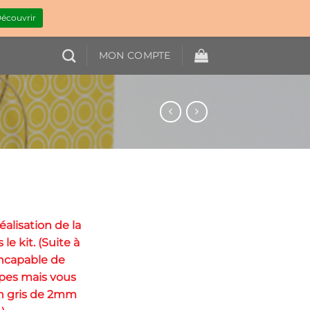
écouvrir
MON COMPTE
éalisation de la
le kit. (Suite à
incapable de
upes mais vous
n gris de 2mm