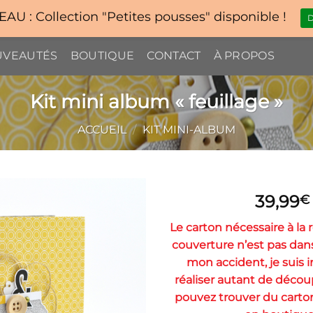
U : Collection "Petites pousses" disponible !
D
VEAUTÉS
BOUTIQUE
CONTACT
À PROPOS
Kit mini album « feuillage »
ACCUEIL
/
KIT MINI-ALBUM
39,99
€
Le carton nécessaire à la r
couverture n’est pas dans 
mon accident, je suis 
réaliser autant de déco
pouvez trouver du carto