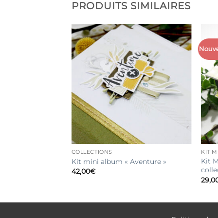
PRODUITS SIMILAIRES
Nouv
COLLECTIONS
KIT 
Des liens très
Kit 
Kit mini album « Aventure »
coll
42,00
€
29,0