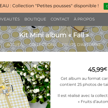
U : Collection "Petites pousses" disponible !
D
VEAUTÉS
BOUTIQUE
CONTACT
À PROPOS
Kit Mini album « Fall »
ACCUEIL
/
COLLECTIONS
/
FRUITS D'AUTOMNE
45,99
€
Cet album au format car
contient 25 photos de tail
Il est réalisé avec la coll
« Fruits d’auto