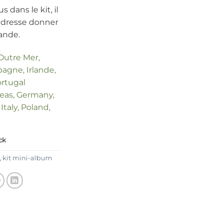
s dans le kit, il
’adresse donner
ande.
 Outre Mer,
agne, Irlande,
ortugal
seas, Germany,
Italy, Poland,
ck
,
kit mini-album