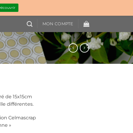
écouvrir
MON COMPTE
ré de 15x15cm
le différentes.
ection Celmascrap
mne »