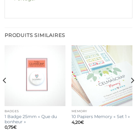
PRODUITS SIMILAIRES
BADGES
MEMORY
1 Badge 25mm « Que du
10 Papiers Memory « Set 1 »
bonheur »
4,20
€
0,75
€