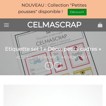
NOUVEAU : Collection "Petites
pousses" disponible !
Découvrir
Passer
CELMASCRAP
au
contenu
Etiquette set 1 « Déco, petits cadres »
ACCUEIL
/
MEMORY
/
MEMORY SET 1