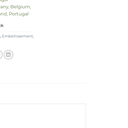
many, Belgium,
land, Portugal
ck
s
,
Embellissement
,