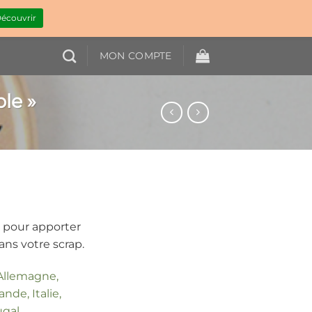
écouvrir
MON COMPTE
le »
 pour apporter
ans votre scrap.
 Allemagne,
nde, Italie,
ugal