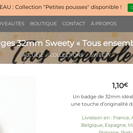
U : Collection "Petites pousses" disponible !
D
VEAUTÉS
BOUTIQUE
CONTACT
À PROPOS
ges 32mm Sweety « Tous ensemb
ACCUEIL
/
COLLECTIONS
/
SWEETY
1,10
€
Un badge de 32mm idéal
une touche d’originalité d
Livraison en : France,
Belgique, Espagne, Irla
Pologne, Port