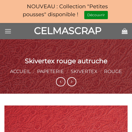
NOUVEAU : Collection "Petites
pousses" disponible !
Découvrir
Passer
CELMASCRAP
au
contenu
Skivertex rouge autruche
ACCUEIL
/
PAPETERIE
/
SKIVERTEX
/
ROUGE