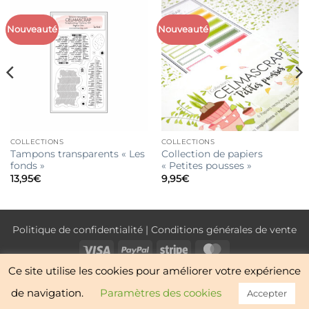
Nouveauté
Nouveauté
COLLECTIONS
COLLECTIONS
Tampons transparents « Les
Collection de papiers
fonds »
« Petites pousses »
13,95
€
9,95
€
Politique de confidentialité
|
Conditions générales de vente
Visa
PayPal
Stripe
MasterCard
Ce site utilise les cookies pour améliorer votre expérience
NOUVEAUTÉS
BOUTIQUE
CONTACT
À PROPOS
de navigation.
Paramètres des cookies
Accepter
Copyright 2026 ©
Celmascrap