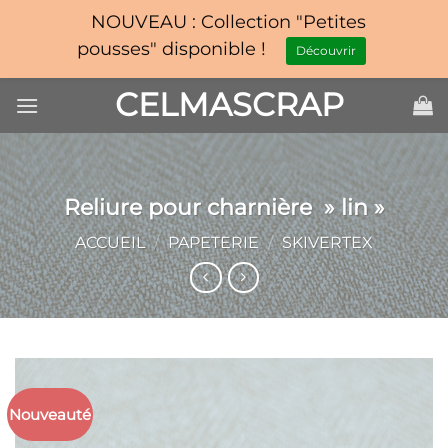
NOUVEAU : Collection "Petites
pousses" disponible !
Découvrir
Passer
CELMASCRAP
au
contenu
Reliure pour charnière » lin »
ACCUEIL
/
PAPETERIE
/
SKIVERTEX
Nouveauté