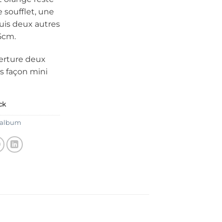
e soufflet, une
uis deux autres
5cm.
verture deux
 façon mini
ck
-album