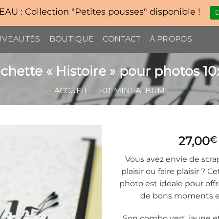
U : Collection "Petites pousses" disponible !
D
VEAUTÉS
BOUTIQUE
CONTACT
À PROPOS
ochette « Histoire » pour photos 1
ACCUEIL
/
KIT MINI-ALBUM
27,00
€
Vous avez envie de scrap
plaisir ou faire plaisir ? 
photo est idéale pour offr
de bons moments en
Son combo vert, jaune e