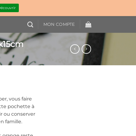
écouvrir
MON COMPTE
0x15cm
er, vous faire
Cette pochette à
ir ou conserver
 famille.
t orange reste