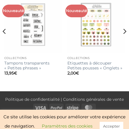
Nouveauté
Nouveauté
COLLECTIONS
COLLECTIONS
Tampons transparents
Etiquettes à découper
« Petites phrases »
Petites pousses « Onglets »
13,95
€
2,00
€
Politique de confidentialité
|
Conditions générales de vente
Visa
PayPal
Stripe
MasterCard
Ce site utilise les cookies pour améliorer votre expérience
NOUVEAUTÉS
BOUTIQUE
CONTACT
À PROPOS
de navigation.
Paramètres des cookies
Accepter
Copyright 2026 ©
Celmascrap