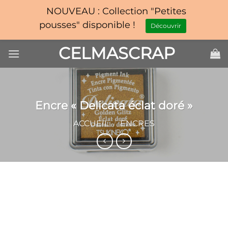
NOUVEAU : Collection "Petites
pousses" disponible !
Découvrir
Passer
CELMASCRAP
au
contenu
Encre « Delicata éclat doré »
ACCUEIL
/
ENCRES