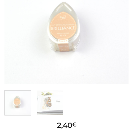
2,40
€