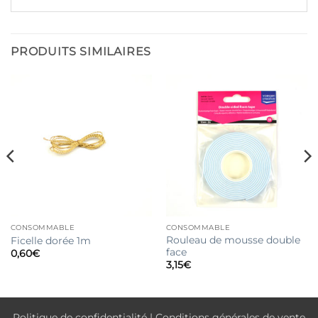
PRODUITS SIMILAIRES
CONSOMMABLE
CONSOMMABLE
Rouleau de mousse double
Ficelle dorée 1m
face
0,60
€
3,15
€
Politique de confidentialité
|
Conditions générales de vente