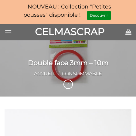
NOUVEAU : Collection "Petites
pousses" disponible !
Découvrir
Passer
CELMASCRAP
au
contenu
Double face 3mm – 10m
ACCUEIL
/
CONSOMMABLE